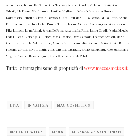
Alessia Bossi, Iuliana Dell'Omo, Sara Masuzzo, Serena Giacetti, Vildana Hiluku, Silvana
Salvati, Ada Urone, Mia Giannini, Martina Migliaccio, Deborah Pace, Anna Pirrone,
Mariarosaria Luppino, Claudia Ragazzo, Giulia Gauthier, Giusy Porzio, Giulia Dotta, Ariana
Ferreira Ramos, Andrea Raffai, Pamela Trucco, Noemi Auetasc, Diana Popova, Silvia Manco,
Nika Lomoro, Laura Vanni, Serena De Patre, Angelina La Piana, Laura Caselli, Jessica Maggio,
Fede Li Greci, Mariangela Di Fiore, Silvia Federici, Dora Garofalo, Federica Armieri, Maria
Concetta Incandela, Valeria Iovino, Arianna Sannino, Annalisa Romano, Giusy Porzio, Roberta
Falcone, Silvana Salvati, Giulia Sulis, Cristina Casiraghi, Francesca Epinati, Alice Stancheris,
Virginia Niccolai, Rossella Spano, Silvia Calenic, Michela Zitoli.
Tutte le immagini sono di proprietà di
www.maccosmetics.it
DIVA
IN VALIGIA
MAC COSMETICS
MATTE LIPSTICK
MEHR
MINERALIZE SKIN FINISH