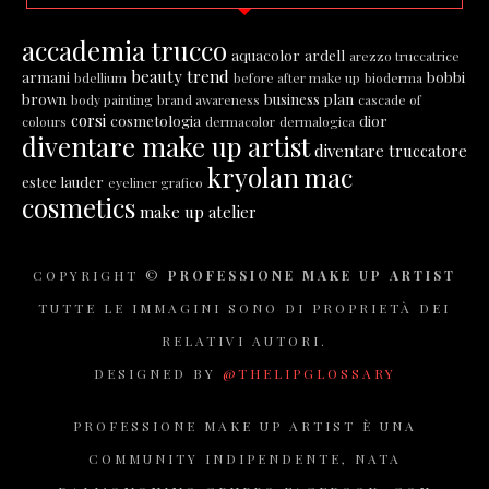
accademia trucco
aquacolor
ardell
arezzo truccatrice
beauty trend
armani
bobbi
bdellium
before after make up
bioderma
brown
business plan
body painting
brand awareness
cascade of
corsi
cosmetologia
dior
colours
dermacolor
dermalogica
diventare make up artist
diventare truccatore
kryolan
mac
estee lauder
eyeliner grafico
cosmetics
make up atelier
COPYRIGHT ©
PROFESSIONE MAKE UP ARTIST
TUTTE LE IMMAGINI SONO DI PROPRIETÀ DEI
RELATIVI AUTORI.
DESIGNED BY
@THELIPGLOSSARY
PROFESSIONE MAKE UP ARTIST È UNA
COMMUNITY INDIPENDENTE, NATA