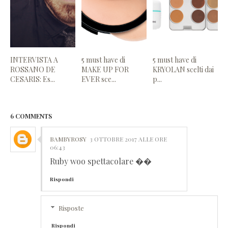
INTERVISTA A
5 must have di
5 must have di
ROSSANO DE
MAKE UP FOR
KRYOLAN scelti dai
CESARIS: Es...
EVER sce...
p...
6 COMMENTS
BAMBYROSY
3 OTTOBRE 2017 ALLE ORE
06:43
Ruby woo spettacolare ��
Rispondi
Risposte
Rispondi