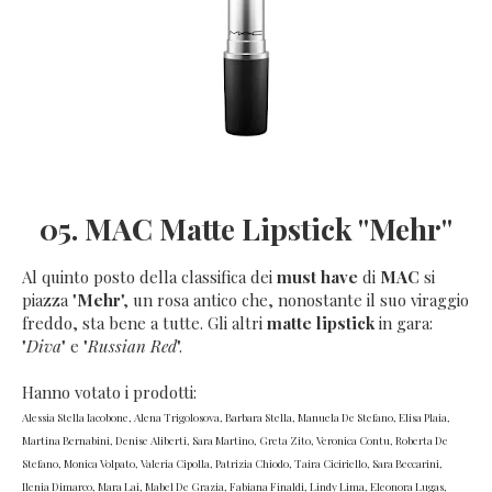
05. MAC Matte Lipstick "Mehr"
Al quinto posto della classifica dei
must have
di
MAC
si
piazza "
Mehr
", un rosa antico che, nonostante il suo viraggio
freddo, sta bene a tutte. Gli altri
matte lipstick
in gara:
"
Diva
" e "
Russian Red
".
Hanno votato i prodotti:
Alessia Stella Iacobone, Alena Trigolosova, Barbara Stella, Manuela De Stefano, Elisa Plaia,
Martina Bernabini, Denise Aliberti, Sara Martino, Greta Zito, Veronica Contu, Roberta De
Stefano, Monica Volpato, Valeria Cipolla, Patrizia Chiodo, Taira Ciciriello, Sara Beccarini,
Ilenia Dimarco, Mara Lai, Mabel De Grazia, Fabiana Finaldi, Lindy Lima, Eleonora Lugas,