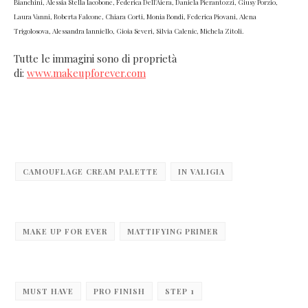
Bianchini, Alessia Stella Iacobone, Federica Dell'Aiera, Daniela Pierantozzi, Giusy Porzio,
Laura Vanni, Roberta Falcone, Chiara Corti, Monia Bondi, Federica Piovani, Alena
Trigolosova, Alessandra Ianniello, Gioia Severi, Silvia Calenic, Michela Zitoli.
Tutte le immagini sono di proprietà
di:
www.makeupforever.com
CAMOUFLAGE CREAM PALETTE
IN VALIGIA
MAKE UP FOR EVER
MATTIFYING PRIMER
MUST HAVE
PRO FINISH
STEP 1