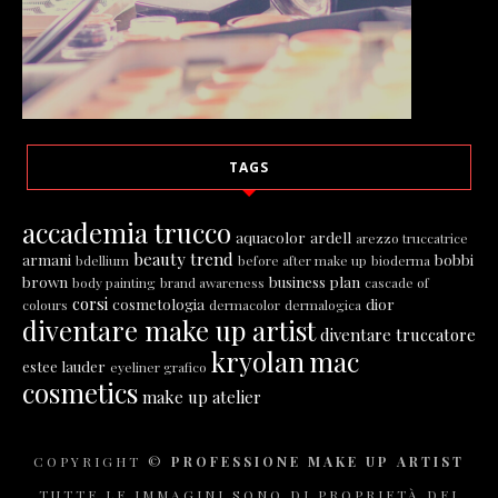
TAGS
accademia trucco
aquacolor
ardell
arezzo truccatrice
beauty trend
armani
bobbi
bdellium
before after make up
bioderma
brown
business plan
body painting
brand awareness
cascade of
corsi
cosmetologia
dior
colours
dermacolor
dermalogica
diventare make up artist
diventare truccatore
kryolan
mac
estee lauder
eyeliner grafico
cosmetics
make up atelier
COPYRIGHT ©
PROFESSIONE MAKE UP ARTIST
TUTTE LE IMMAGINI SONO DI PROPRIETÀ DEI