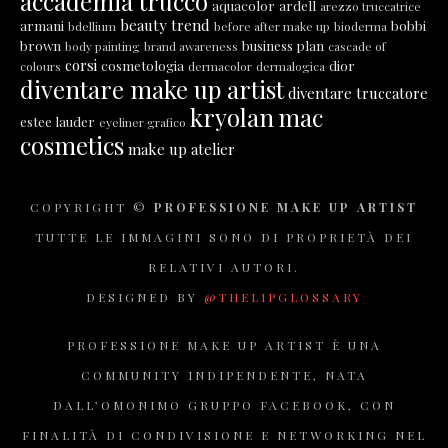
accademia trucco
aquacolor
ardell
arezzo truccatrice
beauty trend
armani
bobbi
bdellium
before after make up
bioderma
brown
business plan
body painting
brand awareness
cascade of
corsi
cosmetologia
dior
colours
dermacolor
dermalogica
diventare make up artist
diventare truccatore
kryolan
mac
estee lauder
eyeliner grafico
cosmetics
make up atelier
COPYRIGHT ©
PROFESSIONE MAKE UP ARTIST
TUTTE LE IMMAGINI SONO DI PROPRIETÀ DEI
RELATIVI AUTORI.
DESIGNED BY
@THELIPGLOSSARY
PROFESSIONE MAKE UP ARTIST È UNA
COMMUNITY INDIPENDENTE, NATA
DALL’OMONIMO GRUPPO FACEBOOK, CON
FINALITÀ DI CONDIVISIONE E NETWORKING NEL