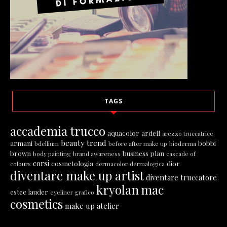
TAGS
accademia trucco
aquacolor
ardell
arezzo truccatrice
beauty trend
armani
bobbi
bdellium
before after make up
bioderma
brown
business plan
body painting
brand awareness
cascade of
corsi
cosmetologia
dior
colours
dermacolor
dermalogica
diventare make up artist
diventare truccatore
kryolan
mac
estee lauder
eyeliner grafico
cosmetics
make up atelier