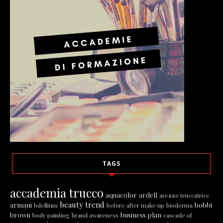
TAGS
accademia trucco
aquacolor
ardell
arezzo truccatrice
beauty trend
armani
bobbi
bdellium
before after make up
bioderma
brown
business plan
body painting
brand awareness
cascade of