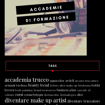
TAGS
accademia trucco
aquacolor
ardell
arezzo truccatrice
beauty trend
armani
bobbi
bdellium
before after make up
bioderma
brown
business plan
body painting
brand awareness
cascade of
corsi
cosmetologia
dior
colours
dermacolor
dermalogica
diventare make up artist
diventare truccatore