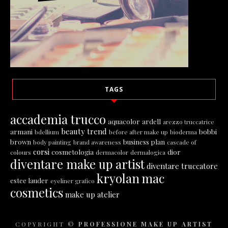
TAGS
accademia trucco
aquacolor
ardell
arezzo truccatrice
beauty trend
armani
bobbi
bdellium
before after make up
bioderma
brown
business plan
body painting
brand awareness
cascade of
corsi
cosmetologia
dior
colours
dermacolor
dermalogica
diventare make up artist
diventare truccatore
kryolan
mac
estee lauder
eyeliner grafico
cosmetics
make up atelier
COPYRIGHT ©
PROFESSIONE MAKE UP ARTIST