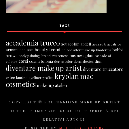
TAGS
accademia trucco
aquacolor
ardell
arezzo truccatrice
beauty trend
armani
bobbi
bdellium
before after make up
bioderma
brown
business plan
body painting
brand awareness
cascade of
corsi
cosmetologia
dior
colours
dermacolor
dermalogica
diventare make up artist
diventare truccatore
kryolan
mac
estee lauder
eyeliner grafico
cosmetics
make up atelier
COPYRIGHT ©
PROFESSIONE MAKE UP ARTIST
TUTTE LE IMMAGINI SONO DI PROPRIETÀ DEI
RELATIVI AUTORI.
DESIGNED BY
@THELIPGLOSSARY