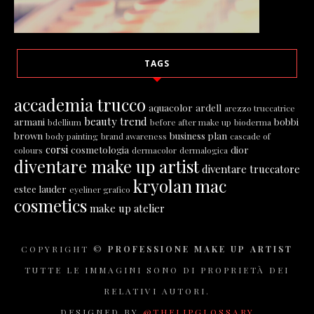
TAGS
accademia trucco
aquacolor
ardell
arezzo truccatrice
beauty trend
armani
bobbi
bdellium
before after make up
bioderma
brown
business plan
body painting
brand awareness
cascade of
corsi
cosmetologia
dior
colours
dermacolor
dermalogica
diventare make up artist
diventare truccatore
kryolan
mac
estee lauder
eyeliner grafico
cosmetics
make up atelier
COPYRIGHT ©
PROFESSIONE MAKE UP ARTIST
TUTTE LE IMMAGINI SONO DI PROPRIETÀ DEI
RELATIVI AUTORI.
DESIGNED BY
@THELIPGLOSSARY