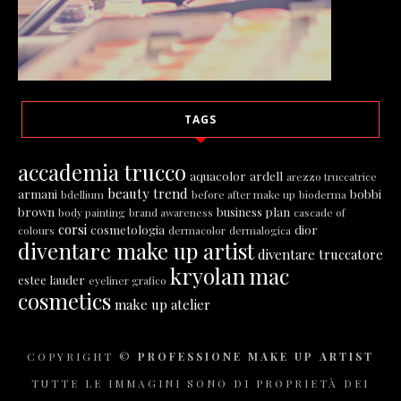
TAGS
accademia trucco
aquacolor
ardell
arezzo truccatrice
beauty trend
armani
bobbi
bdellium
before after make up
bioderma
brown
business plan
body painting
brand awareness
cascade of
corsi
cosmetologia
dior
colours
dermacolor
dermalogica
diventare make up artist
diventare truccatore
kryolan
mac
estee lauder
eyeliner grafico
cosmetics
make up atelier
COPYRIGHT ©
PROFESSIONE MAKE UP ARTIST
TUTTE LE IMMAGINI SONO DI PROPRIETÀ DEI